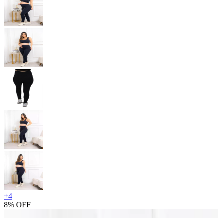
+
4
8% OFF