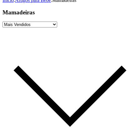
Início
.
Artigos para Bebê
.
Mamadeiras
Mamadeiras